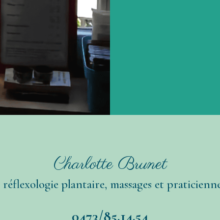
Charlotte Brunet
, réflexologie plantaire, massages et praticienn
0473/85.14.54
(Téléphone, sms, email, Whatsapp, Messenger et Insta)
 lundi au samedi à Genappe :
54, chemin de la Bruyère
1