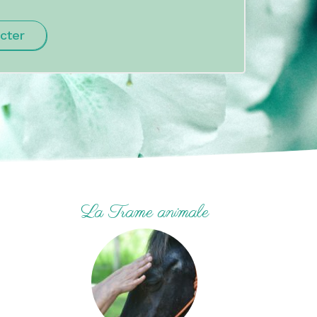
cter
La Trame animale