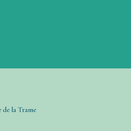
e de la Trame
473 Glabais