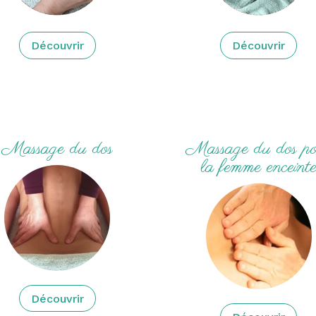
Découvrir
Découvrir
Massage du dos
Massage du dos p
la femme enceint
Découvrir