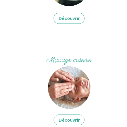
Découvrir
Massage crânien
Découvrir