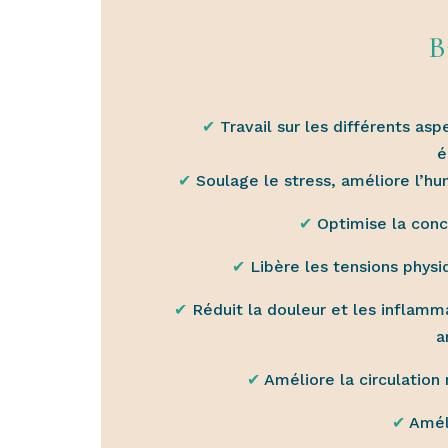
B
✔︎
Travail sur les différents as
é
✔︎
Soulage le stress, améliore l’hu
✔︎
Optimise la conc
✔︎
Libère les tensions phys
✔︎
Réduit la douleur et les inflamm
a
✔︎
Améliore la circulation
✔︎
Amél