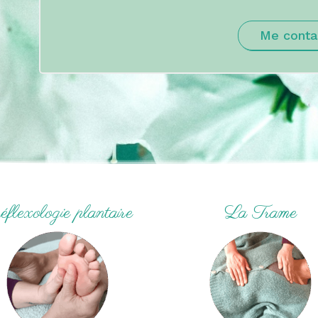
Me conta
flexologie plantaire
La Trame