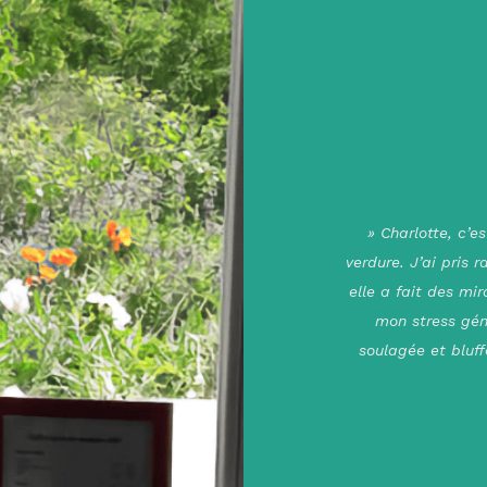
» Charlotte, c’es
verdure. J’ai pris 
elle a fait des mir
mon stress gén
soulagée et bluff