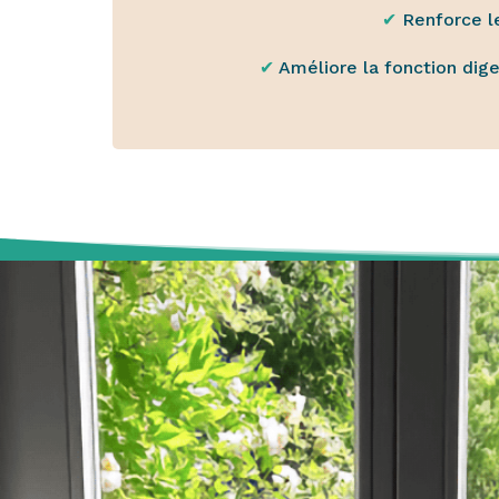
✔︎
Renforce l
✔︎
Améliore la fonction dige