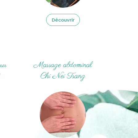
Découvrir
our
Massage abdominal
e
Chi Nei Tsang